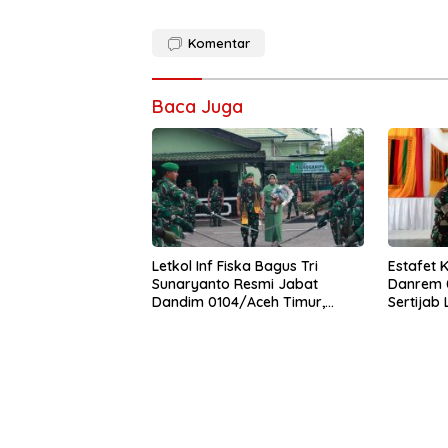
Komentar
Baca Juga
Letkol Inf Fiska Bagus Tri
Estafet 
Sunaryanto Resmi Jabat
Danrem 0
Dandim 0104/Aceh Timur,
Sertijab
Lanjutkan Estafet Pengabdian
Korem
di Kodim 0104/Atim