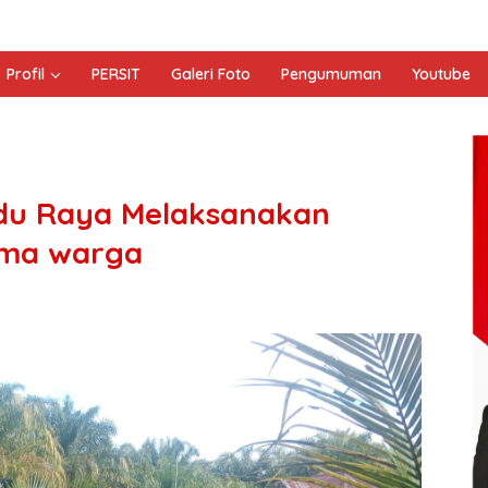
Profil
PERSIT
Galeri Foto
Pengumuman
Youtube
adu Raya Melaksanakan
ama warga