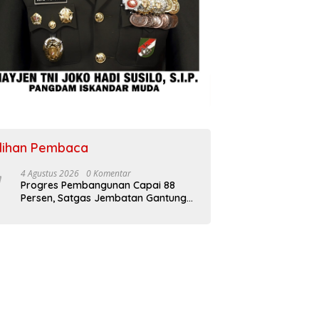
ilihan Pembaca
4 Agustus 2026
0 Komentar
Progres Pembangunan Capai 88
Persen, Satgas Jembatan Gantung
Kodim 0108/Agara Percepat Akses
Warga Ds. Kuning Abadi Aceh
Tenggara