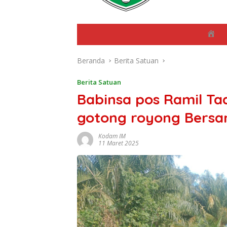
B
e
r
Beranda
Berita Satuan
a
n
d
Berita Satuan
a
Babinsa pos Ramil T
gotong royong Bers
Kodam IM
11 Maret 2025