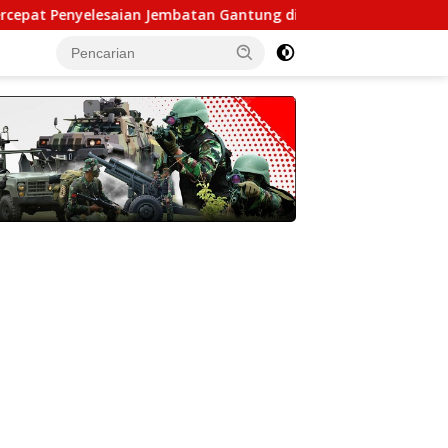
esaian Jembatan Gantung di Ds. Jambur Mamang Aceh Tenggar