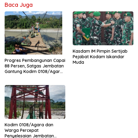
Baca Juga
Kasdam IM Pimpin Sertijab
Pejabat Kodam Iskandar
Progres Pembangunan Capai
Muda
88 Persen, Satgas Jembatan
Gantung Kodim 0108/Agara
Percepat Akses Warga Ds.
Kuning Abadi Aceh Tenggara
Kodim 0108/Agara dan
Warga Percepat
Penyelesaian Jembatan