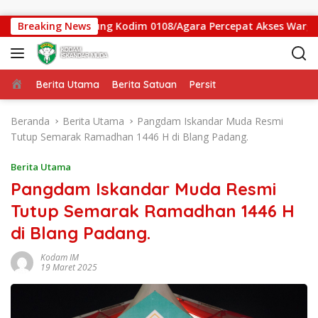
Langsung ke konten
mbatan Gantung Kodim 0108/Agara Percepat Akses Warga Ds. K
Breaking News
Beranda
Berita Utama
Berita Satuan
Persit
Beranda
Berita Utama
Pangdam Iskandar Muda Resmi
Tutup Semarak Ramadhan 1446 H di Blang Padang.
Berita Utama
Pangdam Iskandar Muda Resmi
Tutup Semarak Ramadhan 1446 H
di Blang Padang.
Kodam IM
19 Maret 2025