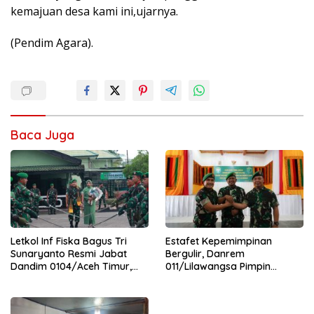
kemajuan desa kami ini,ujarnya.
(Pendim Agara).
Baca Juga
Letkol Inf Fiska Bagus Tri
Estafet Kepemimpinan
Sunaryanto Resmi Jabat
Bergulir, Danrem
Dandim 0104/Aceh Timur,
011/Lilawangsa Pimpin
Lanjutkan Estafet
Sertijab Lima Dandim
Pengabdian di Kodim
Jajaran Korem
0104/Atim