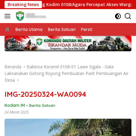
Langsung
mbatan Gantung Kodim 0108/Agara Percepat Akses Warga Ds. K
Breaking News
ke
konten
Beranda
Berita Utama
Berita Satuan
Persit
Beranda
Babinsa Koramil 0108-01 Lawe Sigala - Gala
Laksanakan Gotong Royong Pembuatan Parit Pembuangan Air
Desa
IMG-20250324-WA0094
Kodam IM
-
Berita Satuan
24 Maret 2025