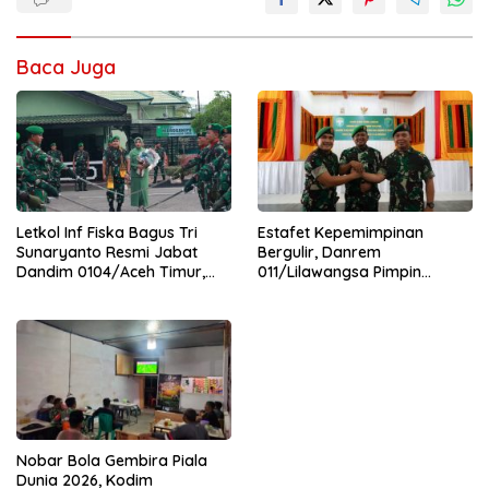
Baca Juga
Letkol Inf Fiska Bagus Tri
Estafet Kepemimpinan
Sunaryanto Resmi Jabat
Bergulir, Danrem
Dandim 0104/Aceh Timur,
011/Lilawangsa Pimpin
Lanjutkan Estafet
Sertijab Lima Dandim
Pengabdian di Kodim
Jajaran Korem
0104/Atim
Nobar Bola Gembira Piala
Dunia 2026, Kodim