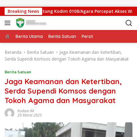
Langsung ke konten
 Jembatan Gantung Kodim 0108/Agara Percepat Akses Warga Ds.
Breaking News
Beranda
Berita Utama
Berita Satuan
Persit
Beranda
Berita Satuan
Jaga Keamanan dan Ketertiban,
Serda Supendi Komsos dengan Tokoh Agama dan Masyarakat
Berita Satuan
Jaga Keamanan dan Ketertiban,
Serda Supendi Komsos dengan
Tokoh Agama dan Masyarakat
Kodam IM
29 Maret 2025