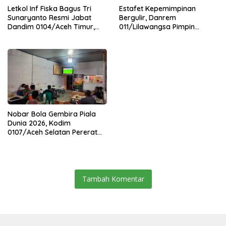
Letkol Inf Fiska Bagus Tri
Estafet Kepemimpinan
Sunaryanto Resmi Jabat
Bergulir, Danrem
Dandim 0104/Aceh Timur,
011/Lilawangsa Pimpin
Lanjutkan Estafet
Sertijab Lima Dandim
Pengabdian di Kodim
Jajaran Korem
0104/Atim
Nobar Bola Gembira Piala
Dunia 2026, Kodim
0107/Aceh Selatan Pererat
Kebersamaan Bersama
Warga
Tambah Komentar