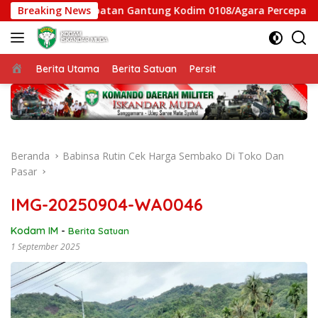
Langsung
, Satgas Jembatan Gantung Kodim 0108/Agara Percepat Akses 
Breaking News
ke
konten
Beranda
Berita Utama
Berita Satuan
Persit
Beranda
Babinsa Rutin Cek Harga Sembako Di Toko Dan
Pasar
IMG-20250904-WA0046
Kodam IM
-
Berita Satuan
1 September 2025