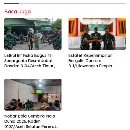
Baca Juga
Letkol Inf Fiska Bagus Tri
Estafet Kepemimpinan
Sunaryanto Resmi Jabat
Bergulir, Danrem
Dandim 0104/Aceh Timur,
011/Lilawangsa Pimpin
Lanjutkan Estafet
Sertijab Lima Dandim
Pengabdian di Kodim
Jajaran Korem
0104/Atim
Nobar Bola Gembira Piala
Dunia 2026, Kodim
0107/Aceh Selatan Pererat