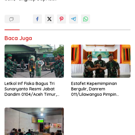
Baca Juga
Letkol Inf Fiska Bagus Tri
Estafet Kepemimpinan
Sunaryanto Resmi Jabat
Bergulir, Danrem
Dandim 0104/Aceh Timur,
011/Lilawangsa Pimpin
Lanjutkan Estafet
Sertijab Lima Dandim
Pengabdian di Kodim
Jajaran Korem
0104/Atim