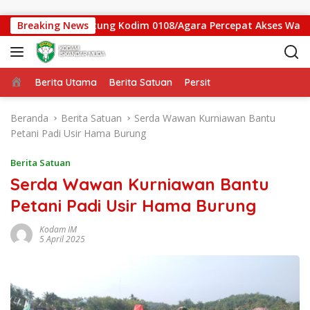
Langsung ke konten
 Jembatan Gantung Kodim 0108/Agara Percepat Akses Warga Ds
Breaking News
Beranda
Berita Utama
Berita Satuan
Persit
Beranda
Berita Satuan
Serda Wawan Kurniawan Bantu
Petani Padi Usir Hama Burung
Berita Satuan
Serda Wawan Kurniawan Bantu
Petani Padi Usir Hama Burung
Kodam IM
5 April 2025