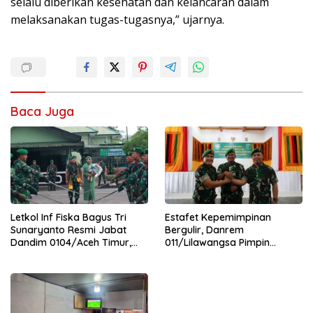
selalu diberikan kesehatan dan kelancaran dalam
melaksanakan tugas-tugasnya,” ujarnya.
Baca Juga
Letkol Inf Fiska Bagus Tri
Estafet Kepemimpinan
Sunaryanto Resmi Jabat
Bergulir, Danrem
Dandim 0104/Aceh Timur,
011/Lilawangsa Pimpin
Lanjutkan Estafet
Sertijab Lima Dandim
Pengabdian di Kodim
Jajaran Korem
0104/Atim