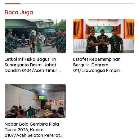
Baca Juga
Letkol Inf Fiska Bagus Tri
Estafet Kepemimpinan
Sunaryanto Resmi Jabat
Bergulir, Danrem
Dandim 0104/Aceh Timur,
011/Lilawangsa Pimpin
Lanjutkan Estafet
Sertijab Lima Dandim
Pengabdian di Kodim
Jajaran Korem
0104/Atim
Nobar Bola Gembira Piala
Dunia 2026, Kodim
0107/Aceh Selatan Pererat