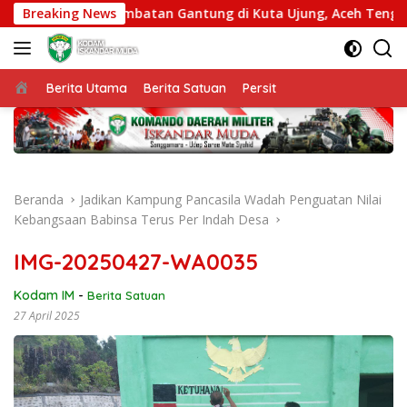
Langsung
bangunan Jembatan Gantung di Kuta Ujung, Aceh Tenggara
Breaking News
ke
konten
Beranda
Berita Utama
Berita Satuan
Persit
Beranda
Jadikan Kampung Pancasila Wadah Penguatan Nilai
Kebangsaan Babinsa Terus Per Indah Desa
IMG-20250427-WA0035
Kodam IM
-
Berita Satuan
27 April 2025