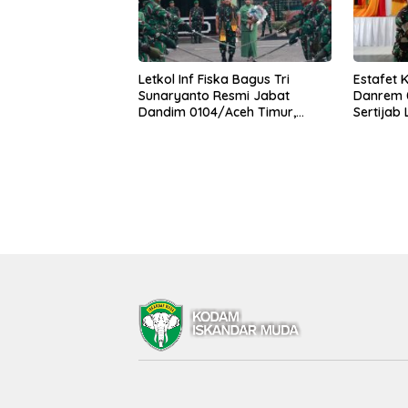
Letkol Inf Fiska Bagus Tri
Estafet 
Sunaryanto Resmi Jabat
Danrem 0
Dandim 0104/Aceh Timur,
Sertijab
Lanjutkan Estafet Pengabdian
Korem
di Kodim 0104/Atim