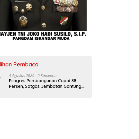
ilihan Pembaca
4 Agustus 2026
0 Komentar
Progres Pembangunan Capai 88
Persen, Satgas Jembatan Gantung
Kodim 0108/Agara Percepat Akses
Warga Ds. Kuning Abadi Aceh
Tenggara