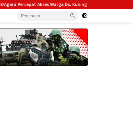
cepat Akses Warga Ds. Kuning Abadi Aceh Tenggara
Ka