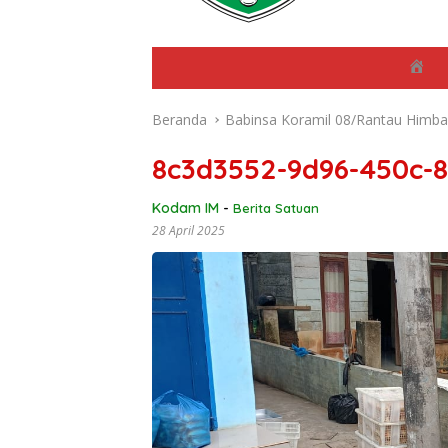
B
e
r
Beranda
Babinsa Koramil 08/Rantau Himba
a
n
d
8c3d3552-9d96-450c-
a
Kodam IM
-
Berita Satuan
28 April 2025