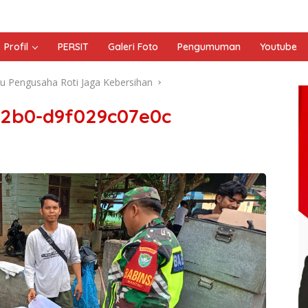
Profil
PERSIT
Galeri Foto
Pengumuman
Youtube
u Pengusaha Roti Jaga Kebersihan
82b0-d9f029c07e0c