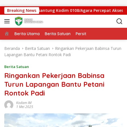
Langsung ke konten
gas Jembatan Gantung Kodim 0108/Agara Percepat Akses Warga
Breaking News
Beranda
Berita Utama
Berita Satuan
Persit
Beranda
Berita Satuan
Ringankan Pekerjaan Babinsa Turun
Lapangan Bantu Petani Rontok Padi
Berita Satuan
Ringankan Pekerjaan Babinsa
Turun Lapangan Bantu Petani
Rontok Padi
Kodam IM
1 Mei 2025