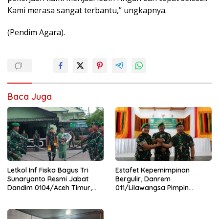
Kami merasa sangat terbantu,” ungkapnya.
(Pendim Agara).
Baca Juga
Letkol Inf Fiska Bagus Tri
Estafet Kepemimpinan
Sunaryanto Resmi Jabat
Bergulir, Danrem
Dandim 0104/Aceh Timur,
011/Lilawangsa Pimpin
Lanjutkan Estafet
Sertijab Lima Dandim
Pengabdian di Kodim
Jajaran Korem
0104/Atim