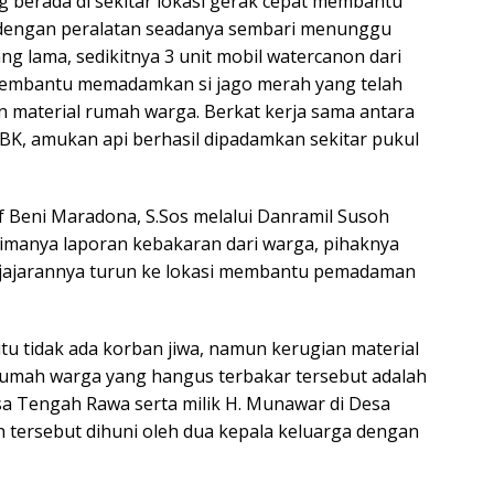
 berada di sekitar lokasi gerak cepat membantu
dengan peralatan seadanya sembari menunggu
g lama, sedikitnya 3 unit mobil watercanon dari
membantu memadamkan si jago merah yang telah
an material rumah warga. Berkat kerja sama antara
PBK, amukan api berhasil dipadamkan sekitar pukul
 Beni Maradona, S.Sos melalui Danramil Susoh
rimanya laporan kebakaran dari warga, pihaknya
i jajarannya turun ke lokasi membantu pemadaman
 itu tidak ada korban jiwa, namun kerugian material
 rumah warga yang hangus terbakar tersebut adalah
Desa Tengah Rawa serta milik H. Munawar di Desa
h tersebut dihuni oleh dua kepala keluarga dengan