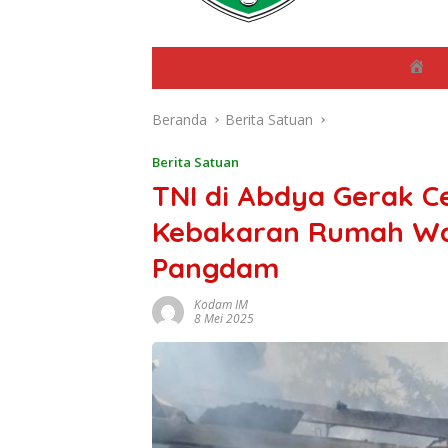
B
e
r
Beranda
Berita Satuan
a
n
d
Berita Satuan
a
TNI di Abdya Gerak 
Kebakaran Rumah War
Pangdam
Kodam IM
8 Mei 2025