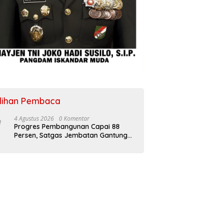
ilihan Pembaca
4 Agustus 2026
0 Komentar
Progres Pembangunan Capai 88
Persen, Satgas Jembatan Gantung
Kodim 0108/Agara Percepat Akses
Warga Ds. Kuning Abadi Aceh
Tenggara