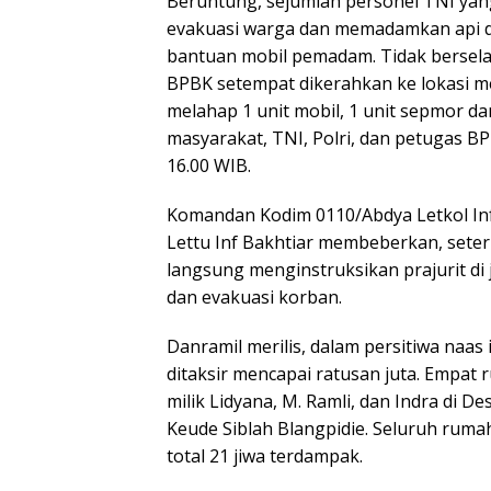
Beruntung, sejumlah personel TNI yang
evakuasi warga dan memadamkan api 
bantuan mobil pemadam. Tidak berselan
BPBK setempat dikerahkan ke lokasi 
melahap 1 unit mobil, 1 unit sepmor d
masyarakat, TNI, Polri, dan petugas B
16.00 WIB.
Komandan Kodim 0110/Abdya Letkol Inf
Lettu Inf Bakhtiar membeberkan, sete
langsung menginstruksikan prajurit d
dan evakuasi korban.
Danramil merilis, dalam persitiwa naas
ditaksir mencapai ratusan juta. Empat
milik Lidyana, M. Ramli, dan Indra di 
Keude Siblah Blangpidie. Seluruh ruma
total 21 jiwa terdampak.