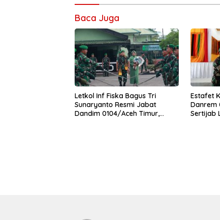
Baca Juga
Letkol Inf Fiska Bagus Tri
Estafet 
Sunaryanto Resmi Jabat
Danrem 0
Dandim 0104/Aceh Timur,
Sertijab
Lanjutkan Estafet Pengabdian
Korem
di Kodim 0104/Atim