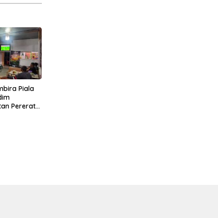
bira Piala
dim
tan Pererat
Bersama