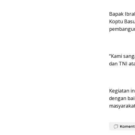
Bapak Ibra
Koptu Basu
pembangun
“Kami sang
dan TNI at
Kegiatan in
dengan bai
masyarakat 
Koment