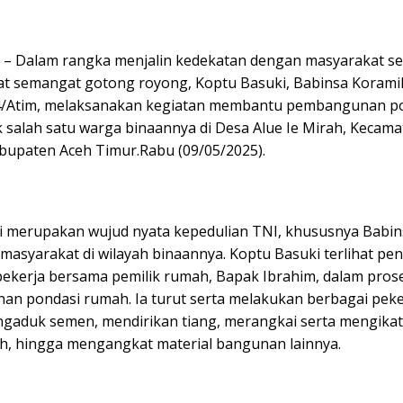
 – Dalam rangka menjalin kedekatan dengan masyarakat se
 semangat gotong royong, Koptu Basuki, Babinsa Koramil
4/Atim, melaksanakan kegiatan membantu pembangunan p
 salah satu warga binaannya di Desa Alue Ie Mirah, Kecama
upaten Aceh Timur.Rabu (09/05/2025).
ni merupakan wujud nyata kepedulian TNI, khususnya Babin
asyarakat di wilayah binaannya. Koptu Basuki terlihat pe
ekerja bersama pemilik rumah, Bapak Ibrahim, dalam pros
n pondasi rumah. Ia turut serta melakukan berbagai peker
ngaduk semen, mendirikan tiang, merangkai serta mengikat
, hingga mengangkat material bangunan lainnya.