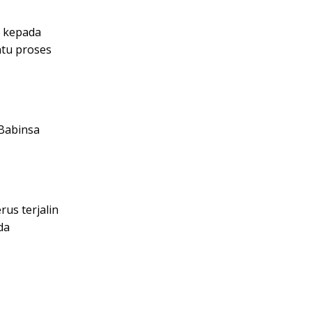
h kepada
ntu proses
 Babinsa
rus terjalin
da