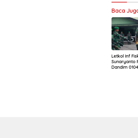
Baca Jug
Letkol Inf Fi
Sunaryanto 
Dandim 0104
Lanjutkan Es
Pengabdian 
0104/Atim