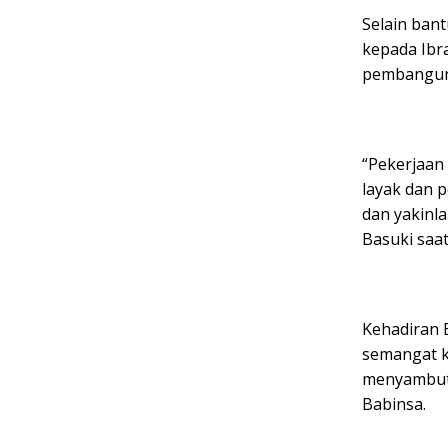
Selain ban
kepada Ibr
pembangun
“Pekerjaan
layak dan 
dan yakinl
Basuki saa
Kehadiran 
semangat k
menyambut 
Babinsa.