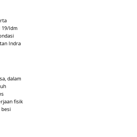
rta
 19/Idm
ondasi
tan Indra
sa, dalam
nuh
es
jaan fisik
 besi