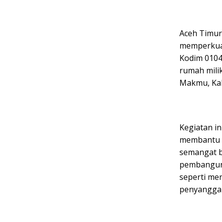
Aceh Timur
memperkuat
Kodim 010
rumah milik
Makmu, Kab
Kegiatan i
membantu m
semangat b
pembanguna
seperti me
penyanggah