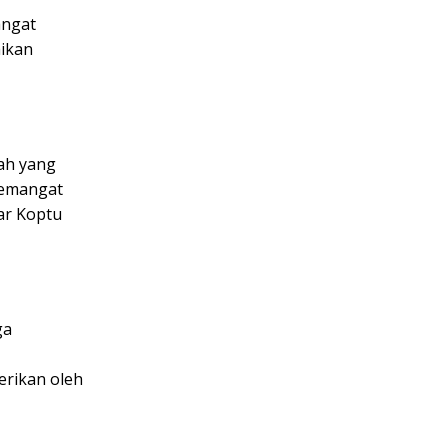
angat
aikan
mah yang
semangat
ar Koptu
ga
erikan oleh