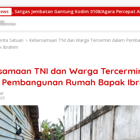
as Jembatan Gantung Kodim 0108/Agara Percepat Akses Warga 
News
erita Satuan
Kebersamaan TNI dan Warga Tercermin dalam Pemb
 Ibrahim
n
samaan TNI dan Warga Tercermi
 Pembangunan Rumah Bapak Ib
IM
025