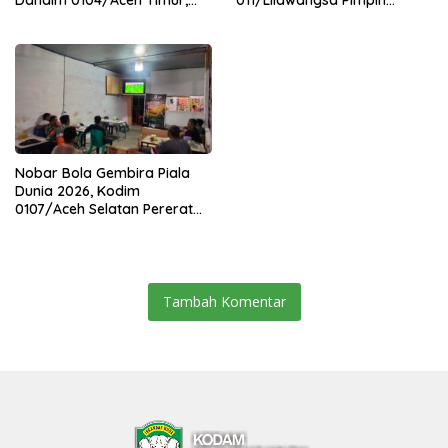
Dandim 0104/Aceh Timur,
011/Lilawangsa Pimpin
Lanjutkan Estafet
Sertijab Lima Dandim
Pengabdian di Kodim
Jajaran Korem
0104/Atim
Nobar Bola Gembira Piala
Dunia 2026, Kodim
0107/Aceh Selatan Pererat
Kebersamaan Bersama
Warga
Tambah Komentar