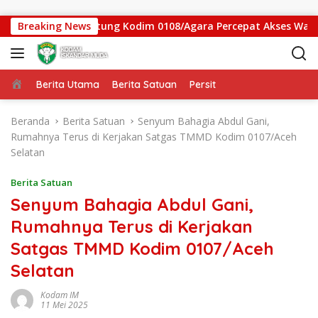
Langsung ke konten
 Jembatan Gantung Kodim 0108/Agara Percepat Akses Warga Ds
Breaking News
Beranda
Berita Utama
Berita Satuan
Persit
Beranda
Berita Satuan
Senyum Bahagia Abdul Gani,
Rumahnya Terus di Kerjakan Satgas TMMD Kodim 0107/Aceh
Selatan
Berita Satuan
Senyum Bahagia Abdul Gani,
Rumahnya Terus di Kerjakan
Satgas TMMD Kodim 0107/Aceh
Selatan
Kodam IM
11 Mei 2025