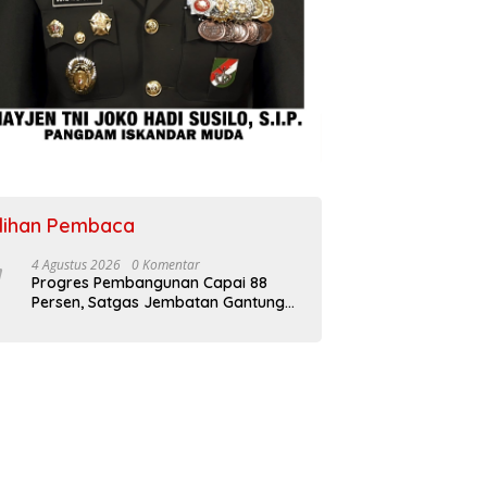
ilihan Pembaca
4 Agustus 2026
0 Komentar
Progres Pembangunan Capai 88
Persen, Satgas Jembatan Gantung
Kodim 0108/Agara Percepat Akses
Warga Ds. Kuning Abadi Aceh
Tenggara