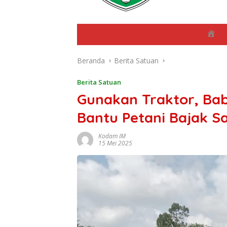
B
e
r
Beranda
Berita Satuan
a
n
d
Berita Satuan
a
Gunakan Traktor, Ba
Bantu Petani Bajak 
Kodam IM
15 Mei 2025