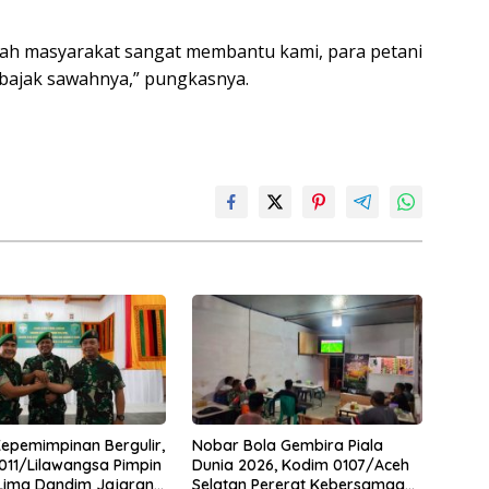
gah masyarakat sangat membantu kami, para petani
mbajak sawahnya,” pungkasnya.
Kepemimpinan Bergulir,
Nobar Bola Gembira Piala
11/Lilawangsa Pimpin
Dunia 2026, Kodim 0107/Aceh
 Lima Dandim Jajaran
Selatan Pererat Kebersamaan