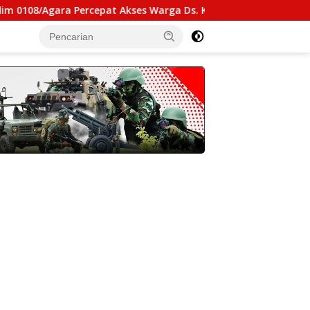
rcepat Akses Warga Ds. Kuning Abadi Aceh Tenggara
K