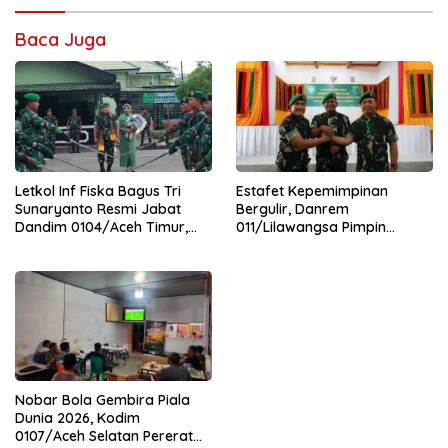
Baca Juga
Letkol Inf Fiska Bagus Tri
Estafet Kepemimpinan
Sunaryanto Resmi Jabat
Bergulir, Danrem
Dandim 0104/Aceh Timur,
011/Lilawangsa Pimpin
Lanjutkan Estafet
Sertijab Lima Dandim
Pengabdian di Kodim
Jajaran Korem
0104/Atim
Nobar Bola Gembira Piala
Dunia 2026, Kodim
0107/Aceh Selatan Pererat