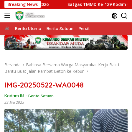
Langsung
gdam IM Cup 2026
Breaking News
Satgas TMMD Ke-129 Kodim 0102/Pidi
ke
konten
Beranda
Berita Utama
Berita Satuan
Persit
Beranda
Babinsa Bersama Warga Masyarakat Kerja Bakti
Bantu Buat Jalan Rambat Beton ke Kebun
IMG-20250522-WA0048
Kodam IM
-
Berita Satuan
22 Mei 2025