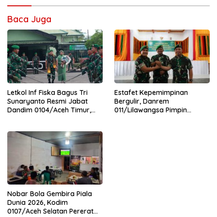
Baca Juga
Letkol Inf Fiska Bagus Tri
Estafet Kepemimpinan
Sunaryanto Resmi Jabat
Bergulir, Danrem
Dandim 0104/Aceh Timur,
011/Lilawangsa Pimpin
Lanjutkan Estafet
Sertijab Lima Dandim
Pengabdian di Kodim
Jajaran Korem
0104/Atim
Nobar Bola Gembira Piala
Dunia 2026, Kodim
0107/Aceh Selatan Pererat