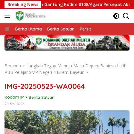
Langsung
tgas Jembatan Gantung Kodim 0108/Agara Percepat Akses Warg
Breaking News
ke
konten
Beranda
Berita Utama
Berita Satuan
Persit
Beranda
Langkah Tegap Menuju Masa Depan: Babinsa Latih
PBB Pelajar SMP Negeri 4 Birem Bayeun
IMG-20250523-WA0064
Kodam IM
-
Berita Satuan
23 Mei 2025