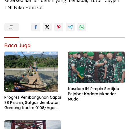
ketersediaan air bersih yang memadai,” tutur Mayjen
TNI Niko Fahrizal.
Baca Juga
Kasdam IM Pimpin Sertijab
Pejabat Kodam Iskandar
Progres Pembangunan Capai
Muda
88 Persen, Satgas Jembatan
Gantung Kodim 0108/Agara
Percepat Akses Warga Ds.
Kuning Abadi Aceh Tenggara