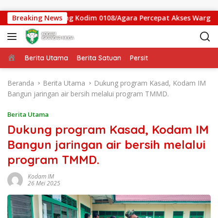
Langsung ke konten
mbatan Gantung Kodim 0108/Agara Percepat Akses Warga Ds. Ku
Breaking News
Beranda
Berita Utama
Berita Satuan
Persit
Beranda
Berita Utama
Dukung program Kasad, Kodam IM
Bangun jaringan air bersih melalui program TMMD.
Berita Utama
Dukung program Kasad, Kodam IM
Bangun jaringan air bersih melalui
program TMMD.
Kodam IM
26 Mei 2025