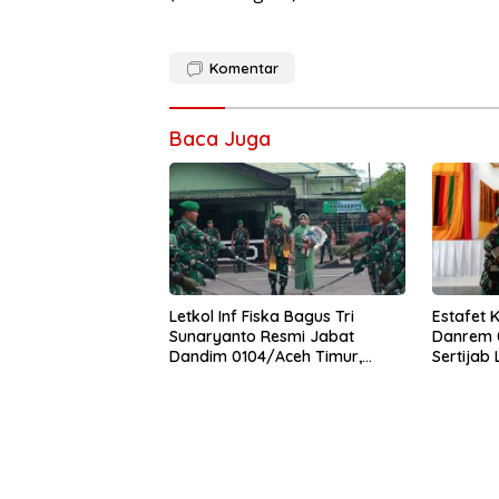
Komentar
Baca Juga
Letkol Inf Fiska Bagus Tri
Estafet 
Sunaryanto Resmi Jabat
Danrem 0
Dandim 0104/Aceh Timur,
Sertijab
Lanjutkan Estafet Pengabdian
Korem
di Kodim 0104/Atim