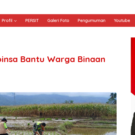
Profil
PERSIT
Galeri Foto
Pengumuman
Youtube
insa Bantu Warga Binaan