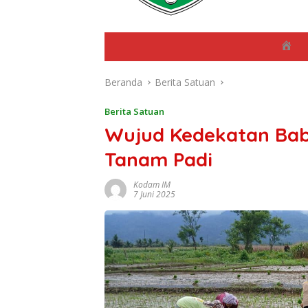
B
e
r
Beranda
Berita Satuan
a
n
d
Berita Satuan
a
Wujud Kedekatan Bab
Tanam Padi
Kodam IM
7 Juni 2025