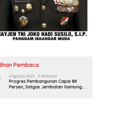
ilihan Pembaca
4 Agustus 2026
0 Komentar
Progres Pembangunan Capai 88
Persen, Satgas Jembatan Gantung
Kodim 0108/Agara Percepat Akses
Warga Ds. Kuning Abadi Aceh
Tenggara