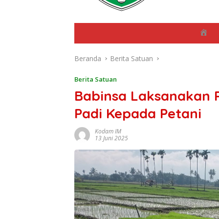
B
e
r
Beranda
Berita Satuan
a
n
d
Berita Satuan
a
Babinsa Laksanakan
Padi Kepada Petani
Kodam IM
13 Juni 2025