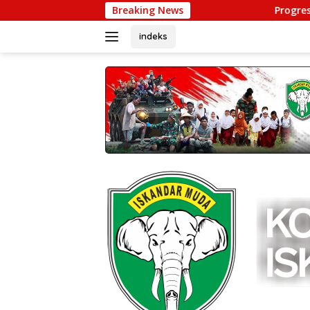
Langsung
Breaking News
Progres Pembangunan C
ke
konten
indeks