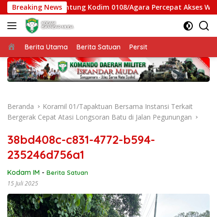
Langsung
 Jembatan Gantung Kodim 0108/Agara Percepat Akses Warga Ds
Breaking News
ke
konten
Beranda
Berita Utama
Berita Satuan
Persit
Beranda
Koramil 01/Tapaktuan Bersama Instansi Terkait
Bergerak Cepat Atasi Longsoran Batu di Jalan Pegunungan
38bd408c-c831-4772-b594-
235246d756a1
Kodam IM
-
Berita Satuan
15 Juli 2025