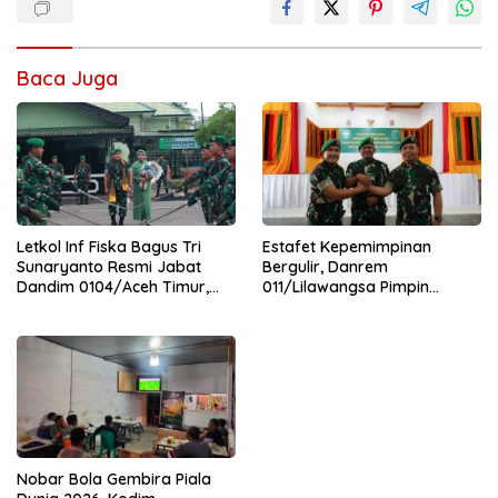
Baca Juga
Letkol Inf Fiska Bagus Tri
Estafet Kepemimpinan
Sunaryanto Resmi Jabat
Bergulir, Danrem
Dandim 0104/Aceh Timur,
011/Lilawangsa Pimpin
Lanjutkan Estafet
Sertijab Lima Dandim
Pengabdian di Kodim
Jajaran Korem
0104/Atim
Nobar Bola Gembira Piala