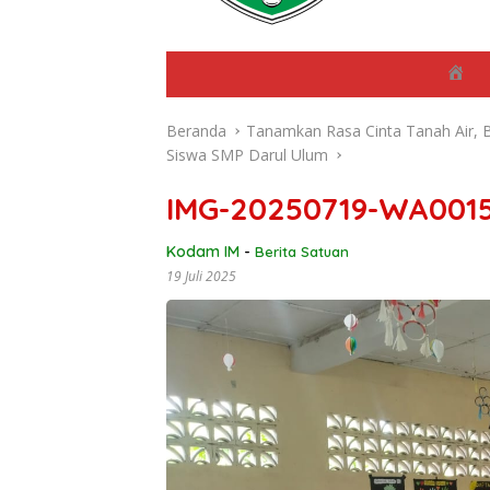
B
e
r
Beranda
Tanamkan Rasa Cinta Tanah Air, 
a
n
Siswa SMP Darul Ulum
d
a
IMG-20250719-WA001
Kodam IM
-
Berita Satuan
19 Juli 2025