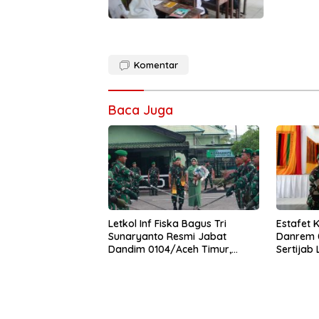
Komentar
Baca Juga
Letkol Inf Fiska Bagus Tri
Estafet 
Sunaryanto Resmi Jabat
Danrem 0
Dandim 0104/Aceh Timur,
Sertijab
Lanjutkan Estafet Pengabdian
Korem
di Kodim 0104/Atim