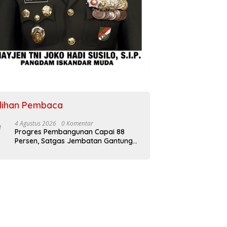
ilihan Pembaca
4 Agustus 2026
0 Komentar
Progres Pembangunan Capai 88
Persen, Satgas Jembatan Gantung
Kodim 0108/Agara Percepat Akses
Warga Ds. Kuning Abadi Aceh
Tenggara