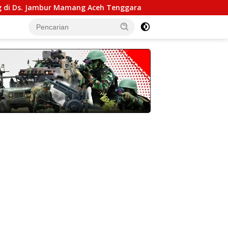
ur Mamang Aceh Tenggara
Kodim 0104 Aceh Timur Mena