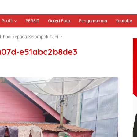
Profil
PERSIT
Galeri Foto
Pengumuman
Youtube
t Padi kepada Kelompok Tani
a07d-e51abc2b8de3