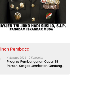
ilihan Pembaca
4 Agustus 2026
0 Komentar
Progres Pembangunan Capai 88
Persen, Satgas Jembatan Gantung
Kodim 0108/Agara Percepat Akses
Warga Ds. Kuning Abadi Aceh
Tenggara