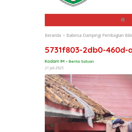
B
e
r
Beranda
Babinsa Dampingi Pembagian Bibi
a
n
d
5731f803-2db0-460d-
a
Kodam IM
-
Berita Satuan
21 Juli 2025