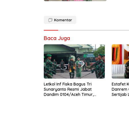
Komentar
Baca Juga
Letkol Inf Fiska Bagus Tri
Estafet 
Sunaryanto Resmi Jabat
Danrem 0
Dandim 0104/Aceh Timur,
Sertijab
Lanjutkan Estafet Pengabdian
Korem
di Kodim 0104/Atim