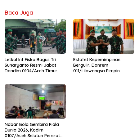
Baca Juga
Letkol Inf Fiska Bagus Tri
Estafet Kepemimpinan
Sunaryanto Resmi Jabat
Bergulir, Danrem
Dandim 0104/Aceh Timur,
011/Lilawangsa Pimpin
Lanjutkan Estafet
Sertijab Lima Dandim
Pengabdian di Kodim
Jajaran Korem
0104/Atim
Nobar Bola Gembira Piala
Dunia 2026, Kodim
0107/Aceh Selatan Pererat