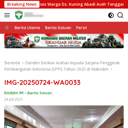
Langsung
 Percepat Akses Warga Ds. Kuning Abadi Aceh Tenggara
Breaking News
ke
konten
Beranda
Berita Utama
Berita Satuan
Persit
Beranda
Dandim Berikan Arahan kepada Sarjana Penggerak
Pembangunan Indonesia (SPPI) Tahun 2025 di Makodim
IMG-20250724-WA0033
Kodam IM
-
Berita Satuan
24 Juli 2025