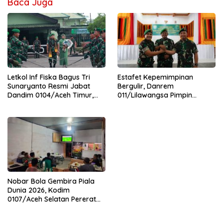
Baca Juga
Letkol Inf Fiska Bagus Tri
Estafet Kepemimpinan
Sunaryanto Resmi Jabat
Bergulir, Danrem
Dandim 0104/Aceh Timur,
011/Lilawangsa Pimpin
Lanjutkan Estafet
Sertijab Lima Dandim
Pengabdian di Kodim
Jajaran Korem
0104/Atim
Nobar Bola Gembira Piala
Dunia 2026, Kodim
0107/Aceh Selatan Pererat
Kebersamaan Bersama
Warga