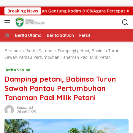
Langsung ke konten
 Satgas Jembatan Gantung Kodim 0108/Agara Percepat Akses W
Breaking News
Beranda
Berita Utama
Berita Satuan
Persit
Beranda
Berita Satuan
Dampingi petani, Babinsa Turun
Sawah Pantau Pertumbuhan Tanaman Padi Milik Petani
Berita Satuan
Dampingi petani, Babinsa Turun
Sawah Pantau Pertumbuhan
Tanaman Padi Milik Petani
Kodam IM
26 Juli 2025