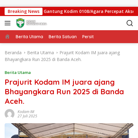
Langsung ke konten
atgas Jembatan Gantung Kodim 0108/Agara Percepat Akses War
Breaking News
Beranda
Berita Utama
Berita Satuan
Persit
Beranda
Berita Utama
Prajurit Kodam IM juara ajang
Bhayangkara Run 2025 di Banda Aceh.
Berita Utama
Prajurit Kodam IM juara ajang
Bhayangkara Run 2025 di Banda
Aceh.
Kodam IM
27 Juli 2025