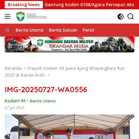
Langsung
tgas Jembatan Gantung Kodim 0108/Agara Percepat Akses Warga
Breaking News
ke
konten
Beranda
Berita Utama
Berita Satuan
Persit
Beranda
Prajurit Kodam IM juara ajang Bhayangkara Run
2025 di Banda Aceh.
IMG-20250727-WA0556
Kodam IM
-
Berita Utama
27 Juli 2025