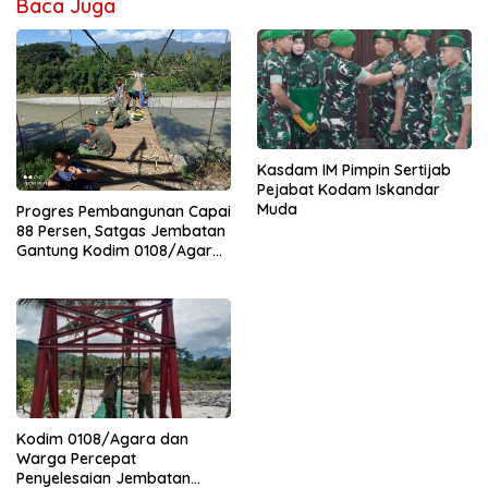
Baca Juga
Kasdam IM Pimpin Sertijab
Pejabat Kodam Iskandar
Muda
Progres Pembangunan Capai
88 Persen, Satgas Jembatan
Gantung Kodim 0108/Agara
Percepat Akses Warga Ds.
Kuning Abadi Aceh Tenggara
Kodim 0108/Agara dan
Warga Percepat
Penyelesaian Jembatan