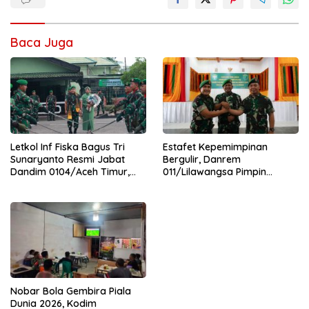
Baca Juga
Letkol Inf Fiska Bagus Tri
Estafet Kepemimpinan
Sunaryanto Resmi Jabat
Bergulir, Danrem
Dandim 0104/Aceh Timur,
011/Lilawangsa Pimpin
Lanjutkan Estafet
Sertijab Lima Dandim
Pengabdian di Kodim
Jajaran Korem
0104/Atim
Nobar Bola Gembira Piala
Dunia 2026, Kodim