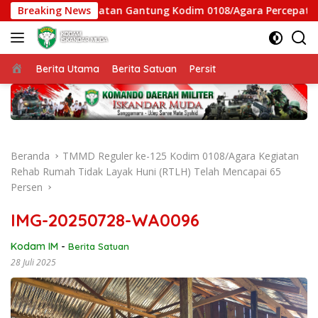
Langsung
, Satgas Jembatan Gantung Kodim 0108/Agara Percepat Akses 
Breaking News
ke
konten
Beranda
Berita Utama
Berita Satuan
Persit
Beranda
TMMD Reguler ke-125 Kodim 0108/Agara Kegiatan
Rehab Rumah Tidak Layak Huni (RTLH) Telah Mencapai 65
Persen
IMG-20250728-WA0096
Kodam IM
-
Berita Satuan
28 Juli 2025