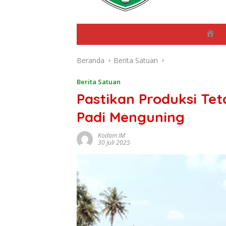
B
e
r
Beranda
Berita Satuan
a
n
d
Berita Satuan
a
Pastikan Produksi Te
Padi Menguning
Kodam IM
30 Juli 2025