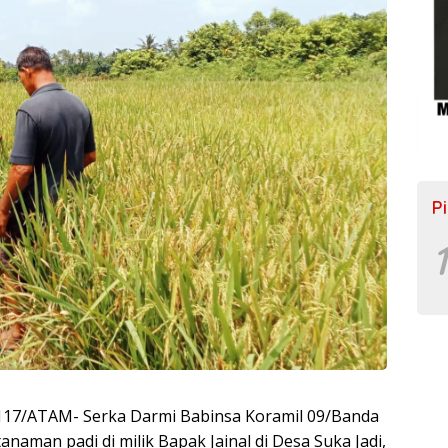
P
1
7/ATAM- Serka Darmi Babinsa Koramil 09/Banda
naman padi di milik Bapak Jainal di Desa Suka Jadi,