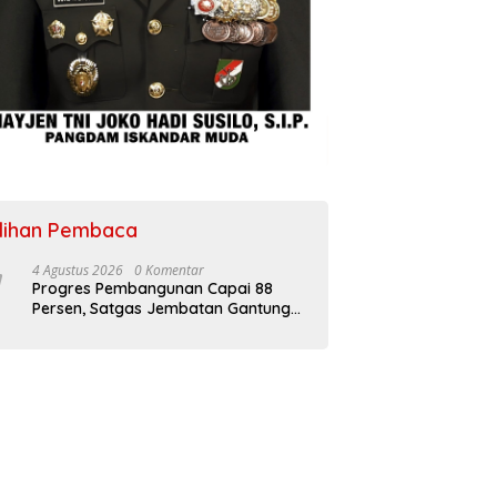
ilihan Pembaca
4 Agustus 2026
0 Komentar
Progres Pembangunan Capai 88
Persen, Satgas Jembatan Gantung
Kodim 0108/Agara Percepat Akses
Warga Ds. Kuning Abadi Aceh
Tenggara