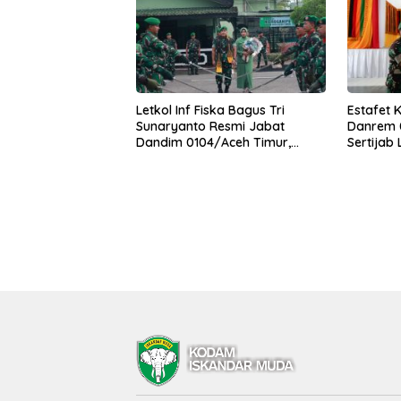
Letkol Inf Fiska Bagus Tri
Estafet 
Sunaryanto Resmi Jabat
Danrem 0
Dandim 0104/Aceh Timur,
Sertijab
Lanjutkan Estafet Pengabdian
Korem
di Kodim 0104/Atim