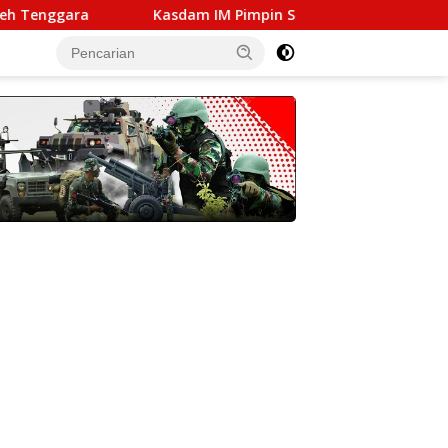
Kasdam IM Pimpin Sertijab Pejabat Kodam Iskandar Mud