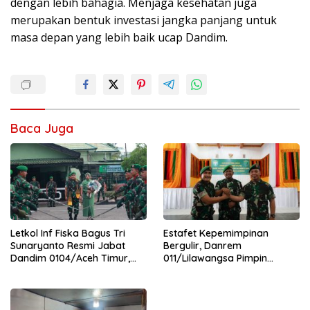
dengan lebih bahagia. Menjaga kesehatan juga
merupakan bentuk investasi jangka panjang untuk
masa depan yang lebih baik ucap Dandim.
Baca Juga
Letkol Inf Fiska Bagus Tri
Estafet Kepemimpinan
Sunaryanto Resmi Jabat
Bergulir, Danrem
Dandim 0104/Aceh Timur,
011/Lilawangsa Pimpin
Lanjutkan Estafet
Sertijab Lima Dandim
Pengabdian di Kodim
Jajaran Korem
0104/Atim