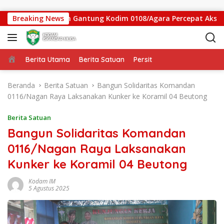
Langsung ke konten
atgas Jembatan Gantung Kodim 0108/Agara Percepat Akses War
Breaking News
Beranda
Berita Utama
Berita Satuan
Persit
Beranda
Berita Satuan
Bangun Solidaritas Komandan
0116/Nagan Raya Laksanakan Kunker ke Koramil 04 Beutong
Berita Satuan
Bangun Solidaritas Komandan
0116/Nagan Raya Laksanakan
Kunker ke Koramil 04 Beutong
Kodam IM
5 Agustus 2025