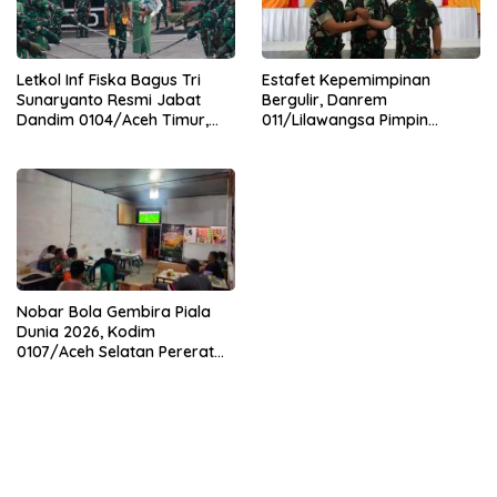
Letkol Inf Fiska Bagus Tri
Estafet Kepemimpinan
Sunaryanto Resmi Jabat
Bergulir, Danrem
Dandim 0104/Aceh Timur,
011/Lilawangsa Pimpin
Lanjutkan Estafet
Sertijab Lima Dandim
Pengabdian di Kodim
Jajaran Korem
0104/Atim
Nobar Bola Gembira Piala
Dunia 2026, Kodim
0107/Aceh Selatan Pererat
Kebersamaan Bersama
Warga