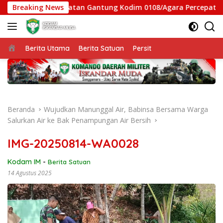
Langsung
, Satgas Jembatan Gantung Kodim 0108/Agara Percepat Akses 
Breaking News
ke
konten
Beranda
Berita Utama
Berita Satuan
Persit
Beranda
Wujudkan Manunggal Air, Babinsa Bersama Warga
Salurkan Air ke Bak Penampungan Air Bersih
IMG-20250814-WA0028
Kodam IM
-
Berita Satuan
14 Agustus 2025