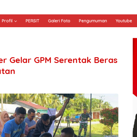
Profil
PERSIT
Galeri Foto
Pengumuman
Youtube
er Gelar GPM Serentak Beras
atan