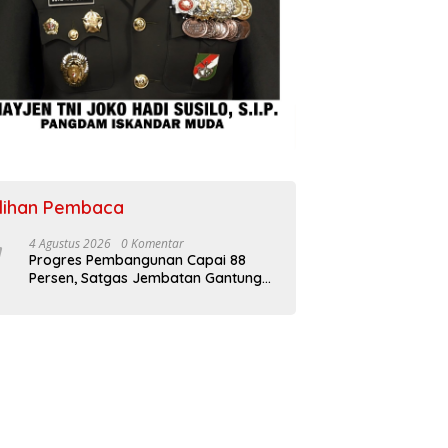
ilihan Pembaca
4 Agustus 2026
0 Komentar
Progres Pembangunan Capai 88
Persen, Satgas Jembatan Gantung
Kodim 0108/Agara Percepat Akses
Warga Ds. Kuning Abadi Aceh
Tenggara