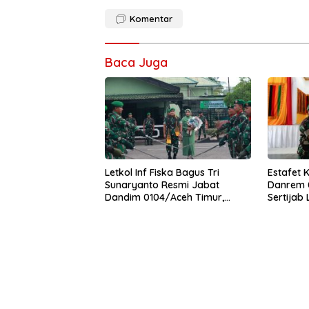
Komentar
Baca Juga
Letkol Inf Fiska Bagus Tri
Estafet 
Sunaryanto Resmi Jabat
Danrem 0
Dandim 0104/Aceh Timur,
Sertijab
Lanjutkan Estafet Pengabdian
Korem
di Kodim 0104/Atim