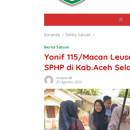
B
e
r
Beranda
Berita Satuan
a
n
d
Berita Satuan
a
Yonif 115/Macan Leus
SPHP di Kab.Aceh Sel
Kodam IM
20 Agustus 2025