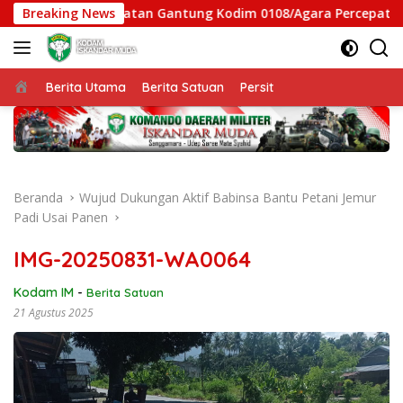
Langsung
 Satgas Jembatan Gantung Kodim 0108/Agara Percepat Akses W
Breaking News
ke
konten
Beranda
Berita Utama
Berita Satuan
Persit
Beranda
Wujud Dukungan Aktif Babinsa Bantu Petani Jemur
Padi Usai Panen
IMG-20250831-WA0064
Kodam IM
-
Berita Satuan
21 Agustus 2025