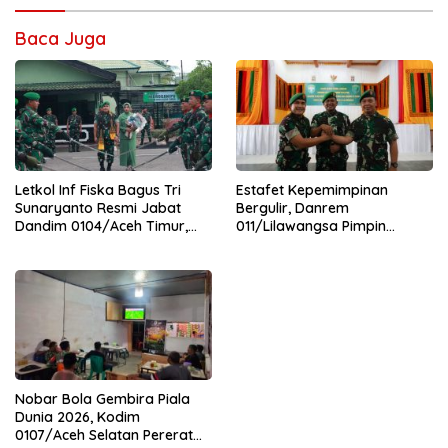
Baca Juga
Letkol Inf Fiska Bagus Tri
Estafet Kepemimpinan
Sunaryanto Resmi Jabat
Bergulir, Danrem
Dandim 0104/Aceh Timur,
011/Lilawangsa Pimpin
Lanjutkan Estafet
Sertijab Lima Dandim
Pengabdian di Kodim
Jajaran Korem
0104/Atim
Nobar Bola Gembira Piala
Dunia 2026, Kodim
0107/Aceh Selatan Pererat