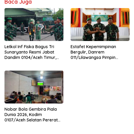
Baca Juga
Letkol Inf Fiska Bagus Tri
Estafet Kepemimpinan
Sunaryanto Resmi Jabat
Bergulir, Danrem
Dandim 0104/Aceh Timur,
011/Lilawangsa Pimpin
Lanjutkan Estafet
Sertijab Lima Dandim
Pengabdian di Kodim
Jajaran Korem
0104/Atim
Nobar Bola Gembira Piala
Dunia 2026, Kodim
0107/Aceh Selatan Pererat
Kebersamaan Bersama
Warga