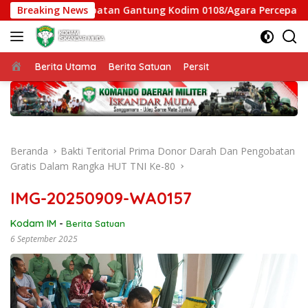
Langsung
, Satgas Jembatan Gantung Kodim 0108/Agara Percepat Akses 
Breaking News
ke
konten
Beranda
Berita Utama
Berita Satuan
Persit
Beranda
Bakti Teritorial Prima Donor Darah Dan Pengobatan
Gratis Dalam Rangka HUT TNI Ke-80
IMG-20250909-WA0157
Kodam IM
-
Berita Satuan
6 September 2025