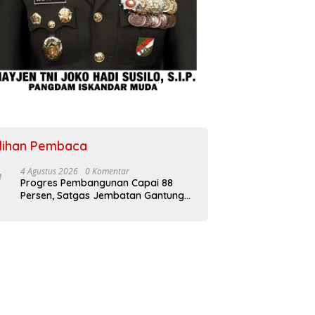
ilihan Pembaca
4 Agustus 2026
0 Komentar
Progres Pembangunan Capai 88
Persen, Satgas Jembatan Gantung
Kodim 0108/Agara Percepat Akses
Warga Ds. Kuning Abadi Aceh
Tenggara