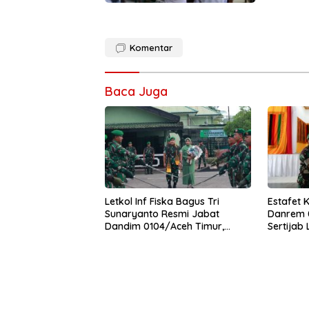
Komentar
Baca Juga
Letkol Inf Fiska Bagus Tri
Estafet 
Sunaryanto Resmi Jabat
Danrem 0
Dandim 0104/Aceh Timur,
Sertijab
Lanjutkan Estafet Pengabdian
Korem
di Kodim 0104/Atim