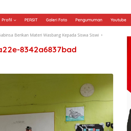
Profil
PERSIT
Galeri Foto
Pengumuman
Youtube
Babinsa Berikan Materi Wasbang Kepada Siswa Siswi
a22e-8342a6837bad