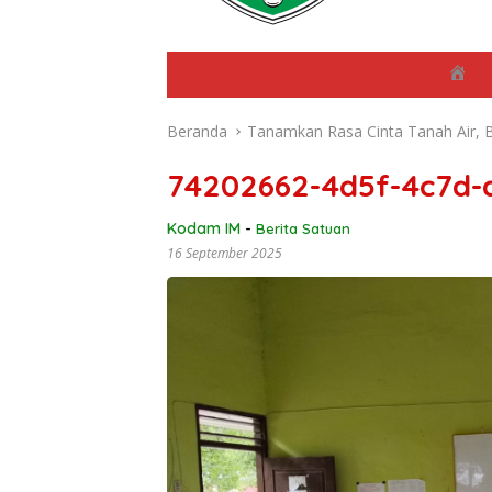
B
e
r
Beranda
Tanamkan Rasa Cinta Tanah Air, 
a
n
d
74202662-4d5f-4c7d-
a
Kodam IM
-
Berita Satuan
16 September 2025