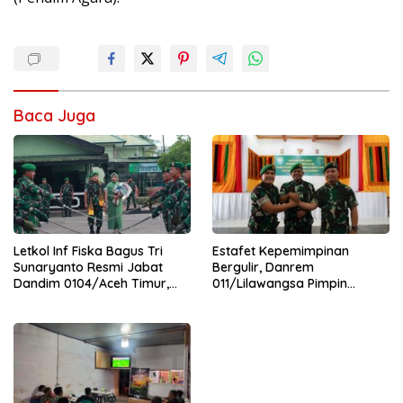
Baca Juga
Letkol Inf Fiska Bagus Tri
Estafet Kepemimpinan
Sunaryanto Resmi Jabat
Bergulir, Danrem
Dandim 0104/Aceh Timur,
011/Lilawangsa Pimpin
Lanjutkan Estafet
Sertijab Lima Dandim
Pengabdian di Kodim
Jajaran Korem
0104/Atim