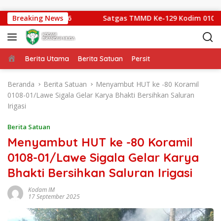
Langsung ke konten
dam IM Cup 2026
Breaking News
Satgas TMMD Ke-129 Kodim 0102/Pidie
Beranda
Berita Utama
Berita Satuan
Persit
Beranda
Berita Satuan
Menyambut HUT ke -80 Koramil
0108-01/Lawe Sigala Gelar Karya Bhakti Bersihkan Saluran
Irigasi
Berita Satuan
Menyambut HUT ke -80 Koramil
0108-01/Lawe Sigala Gelar Karya
Bhakti Bersihkan Saluran Irigasi
Kodam IM
17 September 2025