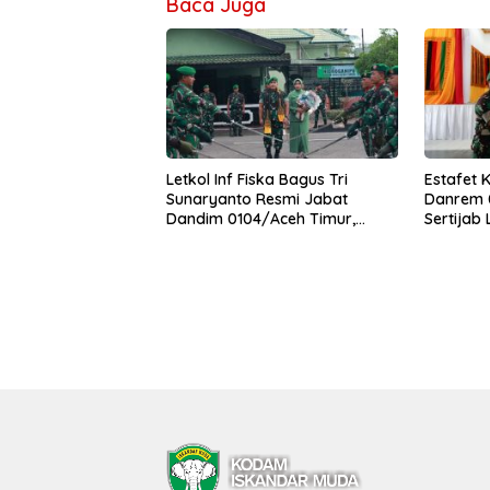
Baca Juga
Letkol Inf Fiska Bagus Tri
Estafet 
Sunaryanto Resmi Jabat
Danrem 0
Dandim 0104/Aceh Timur,
Sertijab
Lanjutkan Estafet Pengabdian
Korem
di Kodim 0104/Atim