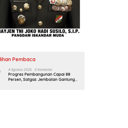
ilihan Pembaca
4 Agustus 2026
0 Komentar
Progres Pembangunan Capai 88
Persen, Satgas Jembatan Gantung
Kodim 0108/Agara Percepat Akses
Warga Ds. Kuning Abadi Aceh
Tenggara