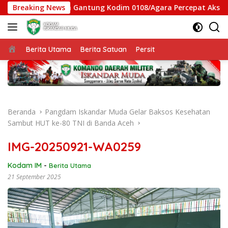
Langsung
gas Jembatan Gantung Kodim 0108/Agara Percepat Akses Warga
Breaking News
ke
konten
Beranda
Berita Utama
Berita Satuan
Persit
Beranda
Pangdam Iskandar Muda Gelar Baksos Kesehatan
Sambut HUT ke-80 TNI di Banda Aceh
IMG-20250921-WA0259
Kodam IM
-
Berita Utama
21 September 2025