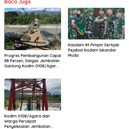
Baca Juga
Kasdam IM Pimpin Sertijab
Pejabat Kodam Iskandar
Muda
Progres Pembangunan Capai
88 Persen, Satgas Jembatan
Gantung Kodim 0108/Agara
Percepat Akses Warga Ds.
Kuning Abadi Aceh Tenggara
Kodim 0108/Agara dan
Warga Percepat
Penyelesaian Jembatan