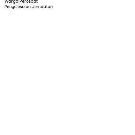
Warga Percepat
Penyelesaian Jembatan
Gantung di Ds. Jambur
Mamang Aceh Tenggara