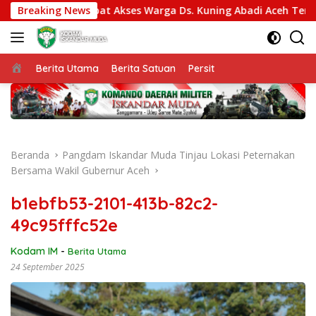
Langsung
8/Agara Percepat Akses Warga Ds. Kuning Abadi Aceh Tenggar
Breaking News
ke
konten
Beranda
Berita Utama
Berita Satuan
Persit
Beranda
Pangdam Iskandar Muda Tinjau Lokasi Peternakan
Bersama Wakil Gubernur Aceh
b1ebfb53-2101-413b-82c2-
49c95fffc52e
Kodam IM
-
Berita Utama
24 September 2025