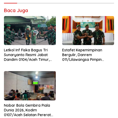
Baca Juga
Letkol Inf Fiska Bagus Tri
Estafet Kepemimpinan
Sunaryanto Resmi Jabat
Bergulir, Danrem
Dandim 0104/Aceh Timur,
011/Lilawangsa Pimpin
Lanjutkan Estafet
Sertijab Lima Dandim
Pengabdian di Kodim
Jajaran Korem
0104/Atim
Nobar Bola Gembira Piala
Dunia 2026, Kodim
0107/Aceh Selatan Pererat