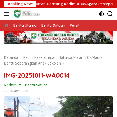
Langsung
, Satgas Jembatan Gantung Kodim 0108/Agara Percepat Akses 
Breaking News
ke
konten
Beranda
Berita Utama
Berita Satuan
Persit
Beranda
Peduli Keselamatan, Babinsa Koramil 08/Rantau
Bantu Seberangkan Anak Sekolah
IMG-20251011-WA0014
Kodam IM
-
Berita Satuan
11 Oktober 2025