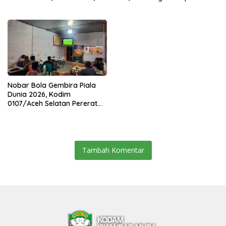
Lanjutkan Estafet
Sertijab Lima Dandim
Pengabdian di Kodim
Jajaran Korem
0104/Atim
Nobar Bola Gembira Piala
Dunia 2026, Kodim
0107/Aceh Selatan Pererat
Kebersamaan Bersama
Warga
Tambah Komentar