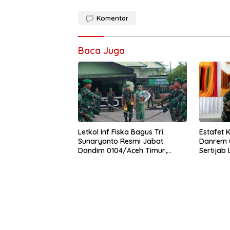
Komentar
Baca Juga
Letkol Inf Fiska Bagus Tri
Estafet 
Sunaryanto Resmi Jabat
Danrem 0
Dandim 0104/Aceh Timur,
Sertijab
Lanjutkan Estafet Pengabdian
Korem
di Kodim 0104/Atim