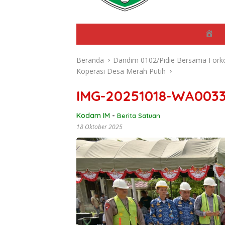
B
e
r
Beranda
Dandim 0102/Pidie Bersama Forko
a
n
Koperasi Desa Merah Putih
d
a
IMG-20251018-WA003
Kodam IM
-
Berita Satuan
18 Oktober 2025