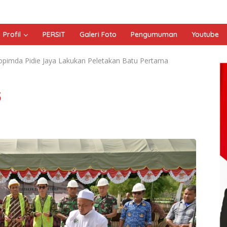
Profil
PERSIT
Galeri Foto
Pengumuman
Youtube
pimda Pidie Jaya Lakukan Peletakan Batu Pertama
3