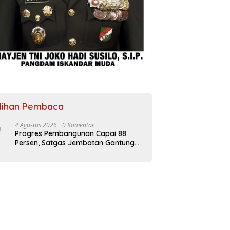
ilihan Pembaca
4 Agustus 2026
0 Komentar
Progres Pembangunan Capai 88
Persen, Satgas Jembatan Gantung
Kodim 0108/Agara Percepat Akses
Warga Ds. Kuning Abadi Aceh
Tenggara