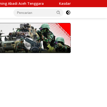
ceh Tenggara
Kasdam IM Pimpin Sertijab Pejabat Koda