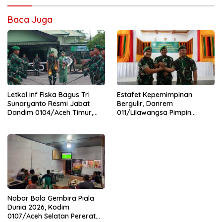
Baca Juga
Letkol Inf Fiska Bagus Tri
Estafet Kepemimpinan
Sunaryanto Resmi Jabat
Bergulir, Danrem
Dandim 0104/Aceh Timur,
011/Lilawangsa Pimpin
Lanjutkan Estafet
Sertijab Lima Dandim
Pengabdian di Kodim
Jajaran Korem
0104/Atim
Nobar Bola Gembira Piala
Dunia 2026, Kodim
0107/Aceh Selatan Pererat