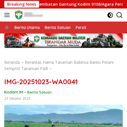
Langsung
rsen, Satgas Jembatan Gantung Kodim 0108/Agara Percepat Aks
Breaking News
ke
konten
Beranda
Berita Utama
Berita Satuan
Persit
Beranda
Berantas Hama Tanaman Babinsa Bantu Petani
Semprot Tanaman Padi
IMG-20251023-WA0041
Kodam IM
-
Berita Satuan
23 Oktober 2025