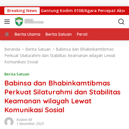
Langsung ke konten
tgas Jembatan Gantung Kodim 0108/Agara Percepat Akses Warg
Breaking News
Beranda
Berita Utama
Berita Satuan
Persit
Beranda
Berita Satuan
Babinsa dan Bhabinkamtibmas
Perkuat Silaturahmi dan Stabilitas Keamanan wilayah Lewat
Komunikasi Sosial
Berita Satuan
Babinsa dan Bhabinkamtibmas
Perkuat Silaturahmi dan Stabilitas
Keamanan wilayah Lewat
Komunikasi Sosial
Kodam IM
1 November 2025