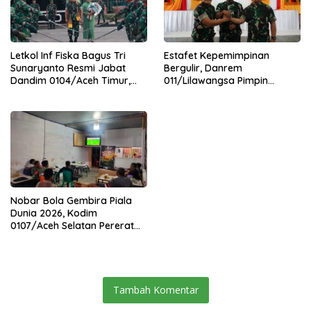
Letkol Inf Fiska Bagus Tri
Estafet Kepemimpinan
Sunaryanto Resmi Jabat
Bergulir, Danrem
Dandim 0104/Aceh Timur,
011/Lilawangsa Pimpin
Lanjutkan Estafet
Sertijab Lima Dandim
Pengabdian di Kodim
Jajaran Korem
0104/Atim
Nobar Bola Gembira Piala
Dunia 2026, Kodim
0107/Aceh Selatan Pererat
Kebersamaan Bersama
Warga
Tambah Komentar