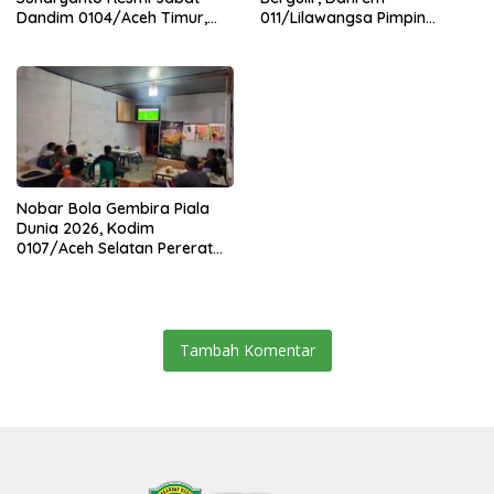
Dandim 0104/Aceh Timur,
011/Lilawangsa Pimpin
Lanjutkan Estafet
Sertijab Lima Dandim
Pengabdian di Kodim
Jajaran Korem
0104/Atim
Nobar Bola Gembira Piala
Dunia 2026, Kodim
0107/Aceh Selatan Pererat
Kebersamaan Bersama
Warga
Tambah Komentar