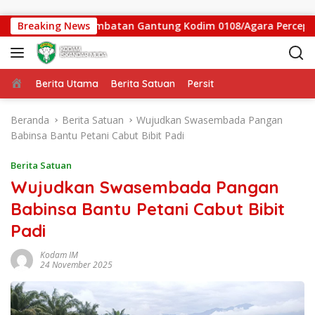
Langsung ke konten
sen, Satgas Jembatan Gantung Kodim 0108/Agara Percepat Aks
Breaking News
Beranda
Berita Utama
Berita Satuan
Persit
Beranda
Berita Satuan
Wujudkan Swasembada Pangan
Babinsa Bantu Petani Cabut Bibit Padi
Berita Satuan
Wujudkan Swasembada Pangan
Babinsa Bantu Petani Cabut Bibit
Padi
Kodam IM
24 November 2025