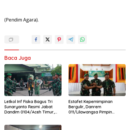
(Pendim Agara).
Baca Juga
Letkol Inf Fiska Bagus Tri
Estafet Kepemimpinan
Sunaryanto Resmi Jabat
Bergulir, Danrem
Dandim 0104/Aceh Timur,
011/Lilawangsa Pimpin
Lanjutkan Estafet
Sertijab Lima Dandim
Pengabdian di Kodim
Jajaran Korem
0104/Atim