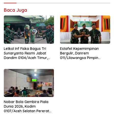
Baca Juga
Letkol Inf Fiska Bagus Tri
Estafet Kepemimpinan
Sunaryanto Resmi Jabat
Bergulir, Danrem
Dandim 0104/Aceh Timur,
011/Lilawangsa Pimpin
Lanjutkan Estafet
Sertijab Lima Dandim
Pengabdian di Kodim
Jajaran Korem
0104/Atim
Nobar Bola Gembira Piala
Dunia 2026, Kodim
0107/Aceh Selatan Pererat