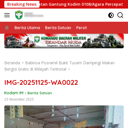
Langsung
 Satgas Jembatan Gantung Kodim 0108/Agara Percepat Akses W
Breaking News
ke
konten
Beranda
Berita Utama
Berita Satuan
Persit
Beranda
Babinsa Posramil Bukit Tusam Dampingi Makan
Bergizi Gratis di Wilayah Teritorial
IMG-20251125-WA0022
Kodam IM
-
Berita Satuan
25 November 2025