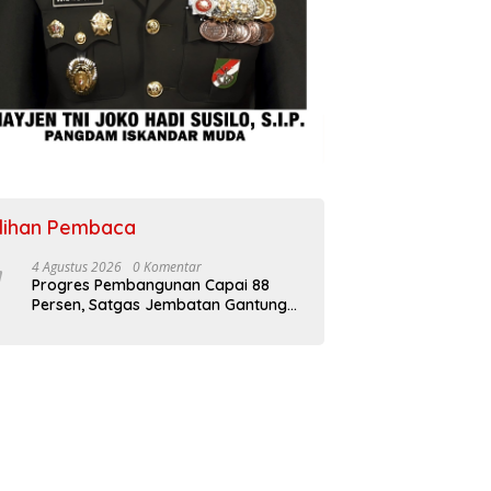
ilihan Pembaca
4 Agustus 2026
0 Komentar
Progres Pembangunan Capai 88
Persen, Satgas Jembatan Gantung
Kodim 0108/Agara Percepat Akses
Warga Ds. Kuning Abadi Aceh
Tenggara