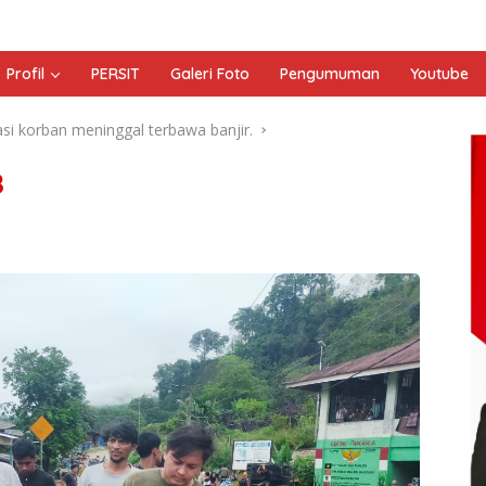
Profil
PERSIT
Galeri Foto
Pengumuman
Youtube
si korban meninggal terbawa banjir.
8