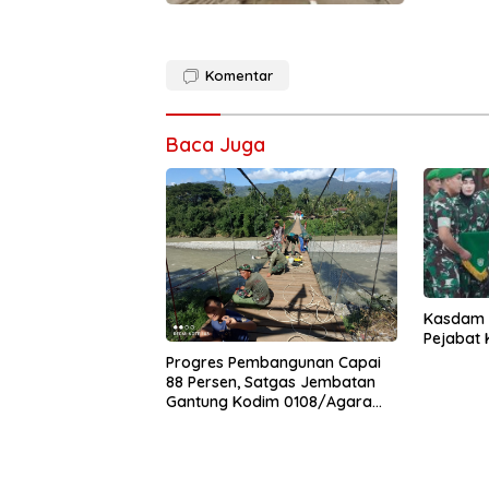
Komentar
Baca Juga
Kasdam I
Pejabat
Progres Pembangunan Capai
88 Persen, Satgas Jembatan
Gantung Kodim 0108/Agara
Percepat Akses Warga Ds.
Kuning Abadi Aceh Tenggara