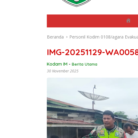
B
e
r
Beranda
Personil Kodim 0108/agara Evakua
a
n
d
IMG-20251129-WA005
a
Kodam IM
-
Berita Utama
30 November 2025