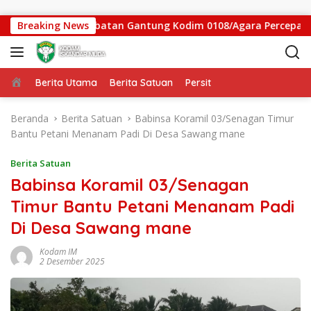
Langsung ke konten
sen, Satgas Jembatan Gantung Kodim 0108/Agara Percepat Aks
Breaking News
Beranda
Berita Utama
Berita Satuan
Persit
Beranda
Berita Satuan
Babinsa Koramil 03/Senagan Timur
Bantu Petani Menanam Padi Di Desa Sawang mane
Berita Satuan
Babinsa Koramil 03/Senagan
Timur Bantu Petani Menanam Padi
Di Desa Sawang mane
Kodam IM
2 Desember 2025