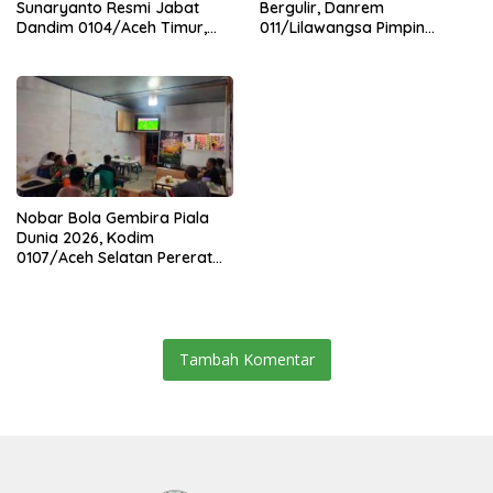
Sunaryanto Resmi Jabat
Bergulir, Danrem
Dandim 0104/Aceh Timur,
011/Lilawangsa Pimpin
Lanjutkan Estafet
Sertijab Lima Dandim
Pengabdian di Kodim
Jajaran Korem
0104/Atim
Nobar Bola Gembira Piala
Dunia 2026, Kodim
0107/Aceh Selatan Pererat
Kebersamaan Bersama
Warga
Tambah Komentar