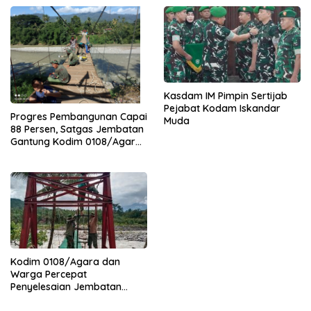
Kasdam IM Pimpin Sertijab
Pejabat Kodam Iskandar
Progres Pembangunan Capai
Muda
88 Persen, Satgas Jembatan
Gantung Kodim 0108/Agara
Percepat Akses Warga Ds.
Kuning Abadi Aceh Tenggara
Kodim 0108/Agara dan
Warga Percepat
Penyelesaian Jembatan
Gantung di Ds. Jambur