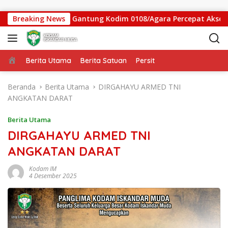
Langsung ke konten
atgas Jembatan Gantung Kodim 0108/Agara Percepat Akses War
Breaking News
Beranda
Berita Utama
Berita Satuan
Persit
Beranda
Berita Utama
DIRGAHAYU ARMED TNI
ANGKATAN DARAT
Berita Utama
DIRGAHAYU ARMED TNI
ANGKATAN DARAT
Kodam IM
4 Desember 2025